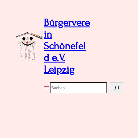
Bürgervere
in
Schönefel
d e.V.
Leipzig
Suchen